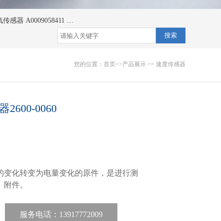
传感器 A0009058411
氮氧传感器 A0009058111
氮氧传感器 A0009058011/
搜索
您的位置：
首页
>>
产品展示
>>
速度传感器
00-0060
的变化转变为电量变化的原件，是进行测
、附件。
服务电话：13917772009