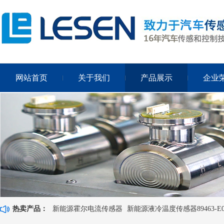
网站首页
关于我们
产品展示
企业
热卖产品：
新能源霍尔电流传感器
新能源液冷温度传感器89463-E0