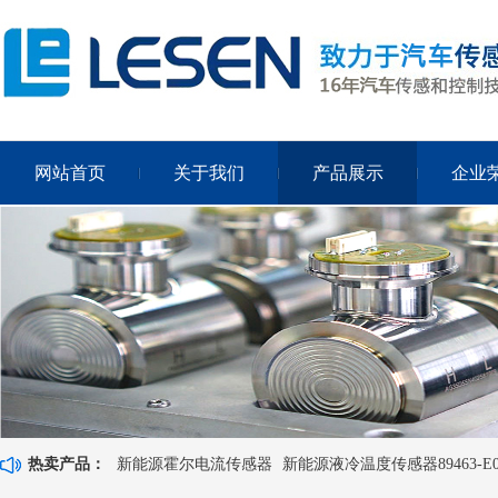
网站首页
关于我们
产品展示
企业
热卖产品：
新能源霍尔电流传感器
新能源液冷温度传感器89463-E0