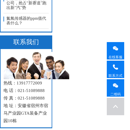
公司，抢占“新赛道”跑
出新“汽”势
氮氧传感器的ppm值代
表什么？
联系我们
在线客服
联系方式
热线：13917772009
电 话：021-51089888
二维码
传 真：021-51089888
地 址：安徽省宿州市宿
马产业园GTA装备产业
园10栋