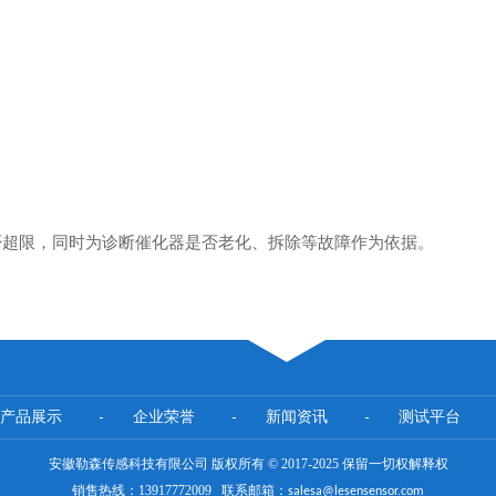
否超限，同时为诊断催化器是否老化、拆除等故障作为依据。
产品展示
企业荣誉
新闻资讯
测试平台
安徽勒森传感科技有限公司 版权所有 © 2017-2025 保留一切权解释权
销售热线：13917772009 联系邮箱：
salesa@lesensensor.com