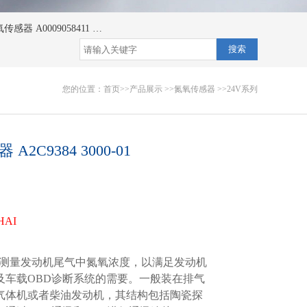
传感器 A0009058411
氮氧传感器 A0009058111
氮氧传感器 A0009058011/
搜索
您的位置：
首页
>>
产品展示
>>
氮氧传感器
>>
24V系列
C9384 3000-01
AI
r)用于测量发动机尾气中氮氧浓度，以满足发动机
及车载OBD诊断系统的需要。一般装在排气
气体机或者柴油发动机，其结构包括陶瓷探