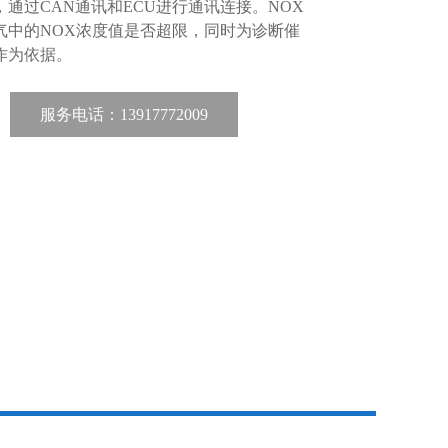
通过CAN通讯和ECU进行通讯连接。NOX
气中的NOX浓度值是否超限，同时为诊断催
作为依据。
服务电话：13917772009