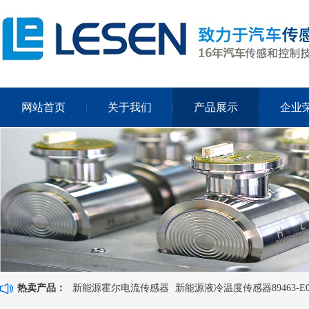
网站首页
关于我们
产品展示
企业
热卖产品：
新能源霍尔电流传感器
新能源液冷温度传感器89463-E0