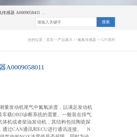
传感器 A0009058411
氮氧传感器 A0009058111
氮氧传感器 A0009058011/
搜索
您的位置：
首页
>>
产品展示
>>
氮氧传感器
>>
12V系列
009058011
r)用于测量发动机尾气中氮氧浓度，以满足发动机
及车载OBD诊断系统的需要。一般装在排气
气体机或者柴油发动机，其结构包括陶瓷探
通过CAN通讯和ECU进行通讯连接。 N
排气中的NOX浓度值是否超限，同时为诊