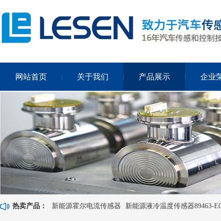
网站首页
关于我们
产品展示
企业
热卖产品：
新能源霍尔电流传感器
新能源液冷温度传感器89463-E0