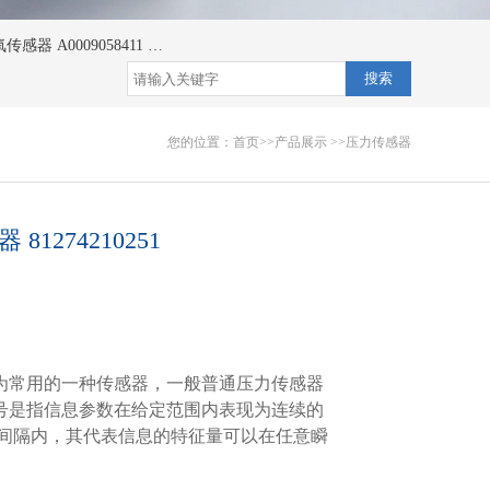
传感器 A0009058411
氮氧传感器 A0009058111
氮氧传感器 A0009058011/
搜索
您的位置：
首页
>>
产品展示
>>
压力传感器
1274210251
为常用的一种传感器，一般普通压力传感器
号是指信息参数在给定范围内表现为连续的
间间隔内，其代表信息的特征量可以在任意瞬